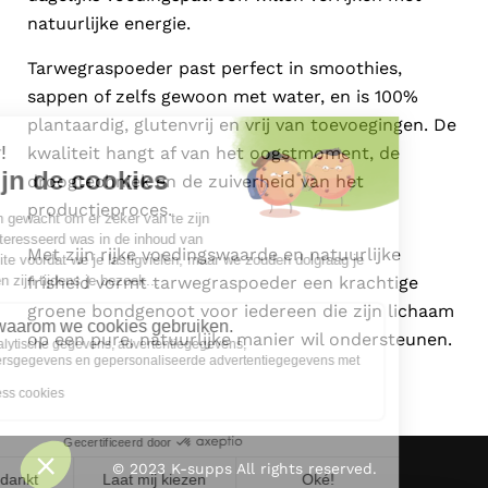
natuurlijke energie.
Tarwegraspoeder past perfect in smoothies,
sappen of zelfs gewoon met water, en is 100%
plantaardig, glutenvrij en vrij van toevoegingen. De
kwaliteit hangt af van het oogstmoment, de
droogtechniek en de zuiverheid van het
productieproces.
Met zijn rijke voedingswaarde en natuurlijke
frisheid vormt tarwegraspoeder een krachtige
groene bondgenoot voor iedereen die zijn lichaam
op een pure, natuurlijke manier wil ondersteunen.
© 2023 K-supps All rights reserved.